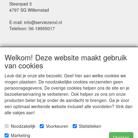
Steenpad 3
4797 SG Willemstad
E-mail: info@serviezenxl.nl
Telefoon: 06-18955017
NIEUWSBRIEF
Welkom! Deze website maakt gebruik
Voornaam
van cookies
Leuk dat je onze site bezoekt. Geef hier aan welke cookies we
mogen plaatsen. De noodzakelijke cookies verzamelen geen
Achternaam
persoonsgegevens. De overige cookies helpen ons de site en je
bezoekerservaring te verbeteren. Ook helpen ze ons om onze
producten beter bij je onder de aandacht te brengen. Ga je voor
een optimaal werkende website inclusief alle voordelen? Vink dan
E-mail
alle vakjes aan!
Noodzakelijk
Voorkeuren
Statistieken
Marketing
Opslaan