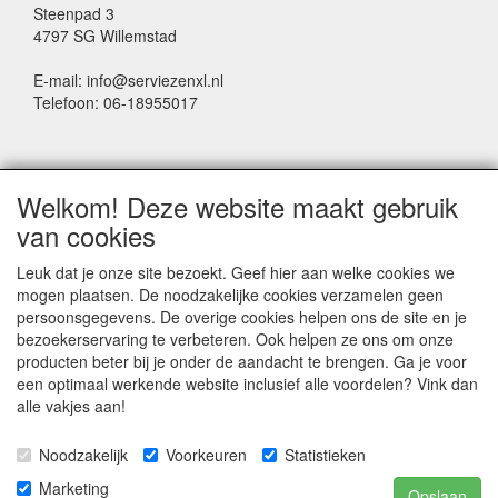
Steenpad 3
4797 SG Willemstad
E-mail: info@serviezenxl.nl
Telefoon: 06-18955017
NIEUWSBRIEF
Welkom! Deze website maakt gebruik
Voornaam
van cookies
Leuk dat je onze site bezoekt. Geef hier aan welke cookies we
mogen plaatsen. De noodzakelijke cookies verzamelen geen
Achternaam
persoonsgegevens. De overige cookies helpen ons de site en je
bezoekerservaring te verbeteren. Ook helpen ze ons om onze
producten beter bij je onder de aandacht te brengen. Ga je voor
een optimaal werkende website inclusief alle voordelen? Vink dan
E-mail
alle vakjes aan!
Noodzakelijk
Voorkeuren
Statistieken
Marketing
Opslaan