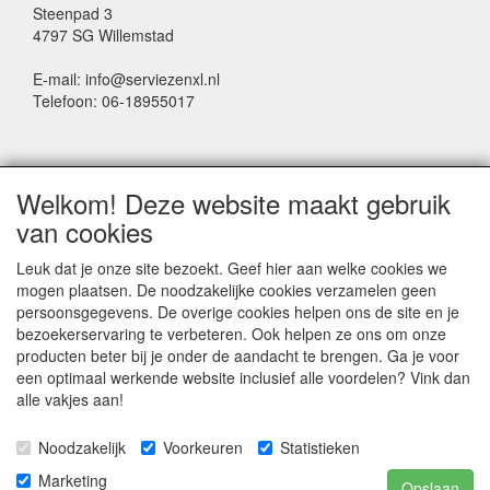
Steenpad 3
4797 SG Willemstad
E-mail: info@serviezenxl.nl
Telefoon: 06-18955017
NIEUWSBRIEF
Welkom! Deze website maakt gebruik
Voornaam
van cookies
Leuk dat je onze site bezoekt. Geef hier aan welke cookies we
mogen plaatsen. De noodzakelijke cookies verzamelen geen
Achternaam
persoonsgegevens. De overige cookies helpen ons de site en je
bezoekerservaring te verbeteren. Ook helpen ze ons om onze
producten beter bij je onder de aandacht te brengen. Ga je voor
een optimaal werkende website inclusief alle voordelen? Vink dan
E-mail
alle vakjes aan!
Noodzakelijk
Voorkeuren
Statistieken
Marketing
Opslaan