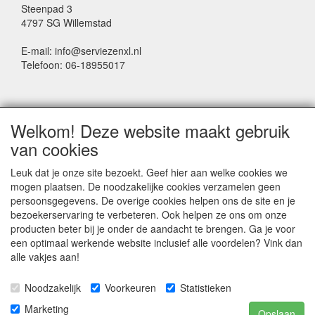
Steenpad 3
4797 SG Willemstad
E-mail: info@serviezenxl.nl
Telefoon: 06-18955017
NIEUWSBRIEF
Welkom! Deze website maakt gebruik
Voornaam
van cookies
Leuk dat je onze site bezoekt. Geef hier aan welke cookies we
mogen plaatsen. De noodzakelijke cookies verzamelen geen
Achternaam
persoonsgegevens. De overige cookies helpen ons de site en je
bezoekerservaring te verbeteren. Ook helpen ze ons om onze
producten beter bij je onder de aandacht te brengen. Ga je voor
een optimaal werkende website inclusief alle voordelen? Vink dan
E-mail
alle vakjes aan!
Noodzakelijk
Voorkeuren
Statistieken
Marketing
Opslaan