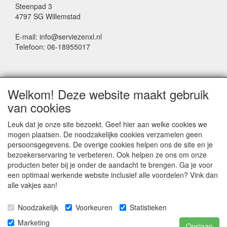
Steenpad 3
4797 SG Willemstad
E-mail: info@serviezenxl.nl
Telefoon: 06-18955017
NIEUWSBRIEF
Welkom! Deze website maakt gebruik
Voornaam
van cookies
Leuk dat je onze site bezoekt. Geef hier aan welke cookies we
mogen plaatsen. De noodzakelijke cookies verzamelen geen
Achternaam
persoonsgegevens. De overige cookies helpen ons de site en je
bezoekerservaring te verbeteren. Ook helpen ze ons om onze
producten beter bij je onder de aandacht te brengen. Ga je voor
een optimaal werkende website inclusief alle voordelen? Vink dan
E-mail
alle vakjes aan!
Noodzakelijk
Voorkeuren
Statistieken
Marketing
Opslaan