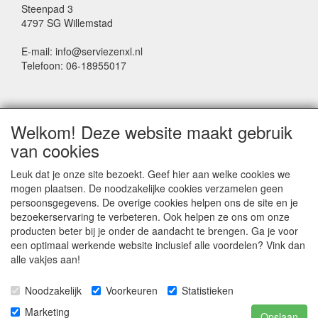
Steenpad 3
4797 SG Willemstad
E-mail: info@serviezenxl.nl
Telefoon: 06-18955017
NIEUWSBRIEF
Welkom! Deze website maakt gebruik
Voornaam
van cookies
Leuk dat je onze site bezoekt. Geef hier aan welke cookies we
mogen plaatsen. De noodzakelijke cookies verzamelen geen
Achternaam
persoonsgegevens. De overige cookies helpen ons de site en je
bezoekerservaring te verbeteren. Ook helpen ze ons om onze
producten beter bij je onder de aandacht te brengen. Ga je voor
een optimaal werkende website inclusief alle voordelen? Vink dan
E-mail
alle vakjes aan!
Noodzakelijk
Voorkeuren
Statistieken
Marketing
Opslaan