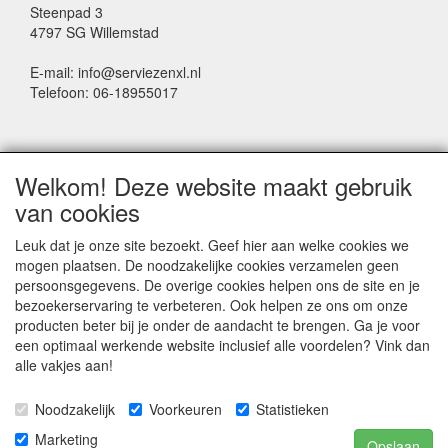
Steenpad 3
4797 SG Willemstad
E-mail: info@serviezenxl.nl
Telefoon: 06-18955017
NIEUWSBRIEF
Welkom! Deze website maakt gebruik
Voornaam
van cookies
Leuk dat je onze site bezoekt. Geef hier aan welke cookies we
mogen plaatsen. De noodzakelijke cookies verzamelen geen
Achternaam
persoonsgegevens. De overige cookies helpen ons de site en je
bezoekerservaring te verbeteren. Ook helpen ze ons om onze
producten beter bij je onder de aandacht te brengen. Ga je voor
een optimaal werkende website inclusief alle voordelen? Vink dan
E-mail
alle vakjes aan!
Noodzakelijk
Voorkeuren
Statistieken
Marketing
Opslaan