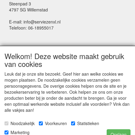
Steenpad 3
4797 SG Willemstad
E-mail: info@serviezenxl.nl
Telefoon: 06-18955017
NIEUWSBRIEF
Welkom! Deze website maakt gebruik
Voornaam
van cookies
Leuk dat je onze site bezoekt. Geef hier aan welke cookies we
mogen plaatsen. De noodzakelijke cookies verzamelen geen
Achternaam
persoonsgegevens. De overige cookies helpen ons de site en je
bezoekerservaring te verbeteren. Ook helpen ze ons om onze
producten beter bij je onder de aandacht te brengen. Ga je voor
een optimaal werkende website inclusief alle voordelen? Vink dan
E-mail
alle vakjes aan!
Noodzakelijk
Voorkeuren
Statistieken
Marketing
Opslaan