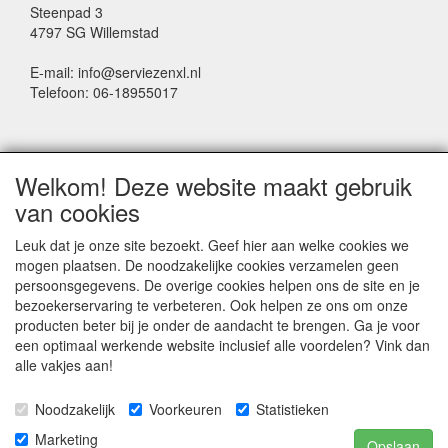
Steenpad 3
4797 SG Willemstad
E-mail: info@serviezenxl.nl
Telefoon: 06-18955017
NIEUWSBRIEF
Welkom! Deze website maakt gebruik
Voornaam
van cookies
Leuk dat je onze site bezoekt. Geef hier aan welke cookies we
mogen plaatsen. De noodzakelijke cookies verzamelen geen
Achternaam
persoonsgegevens. De overige cookies helpen ons de site en je
bezoekerservaring te verbeteren. Ook helpen ze ons om onze
producten beter bij je onder de aandacht te brengen. Ga je voor
een optimaal werkende website inclusief alle voordelen? Vink dan
E-mail
alle vakjes aan!
Noodzakelijk
Voorkeuren
Statistieken
Marketing
Opslaan