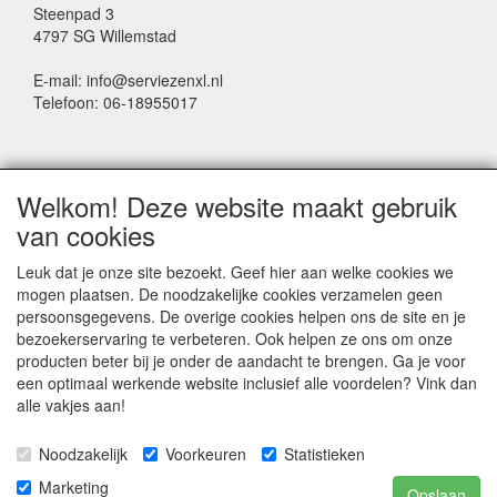
Steenpad 3
4797 SG Willemstad
E-mail: info@serviezenxl.nl
Telefoon: 06-18955017
NIEUWSBRIEF
Welkom! Deze website maakt gebruik
Voornaam
van cookies
Leuk dat je onze site bezoekt. Geef hier aan welke cookies we
mogen plaatsen. De noodzakelijke cookies verzamelen geen
Achternaam
persoonsgegevens. De overige cookies helpen ons de site en je
bezoekerservaring te verbeteren. Ook helpen ze ons om onze
producten beter bij je onder de aandacht te brengen. Ga je voor
een optimaal werkende website inclusief alle voordelen? Vink dan
E-mail
alle vakjes aan!
Noodzakelijk
Voorkeuren
Statistieken
Marketing
Opslaan