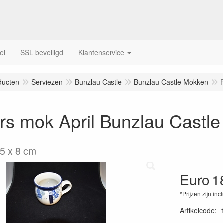
el
SSL beveiligd
Klantenservice
ducten
Serviezen
Bunzlau Castle
Bunzlau Castle Mokken
s mok April Bunzlau Castle
,5 x 8 cm
Euro
1
*Prijzen zijn inc
Artikelcode
: