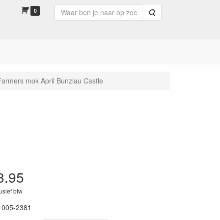
0
Zoeken
Farmers mok April Bunzlau Castle
8.95
lusief btw
1005-2381