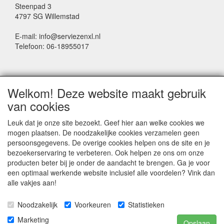
Steenpad 3
4797 SG Willemstad
E-mail: info@serviezenxl.nl
Telefoon: 06-18955017
NIEUWSBRIEF
Welkom! Deze website maakt gebruik
Voornaam
van cookies
Leuk dat je onze site bezoekt. Geef hier aan welke cookies we
mogen plaatsen. De noodzakelijke cookies verzamelen geen
Achternaam
persoonsgegevens. De overige cookies helpen ons de site en je
bezoekerservaring te verbeteren. Ook helpen ze ons om onze
producten beter bij je onder de aandacht te brengen. Ga je voor
een optimaal werkende website inclusief alle voordelen? Vink dan
E-mail
alle vakjes aan!
Noodzakelijk
Voorkeuren
Statistieken
Marketing
Opslaan