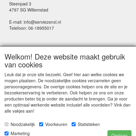
Steenpad 3
4797 SG Willemstad
E-mail: info@serviezenxl.nl
Telefoon: 06-18955017
NIEUWSBRIEF
Welkom! Deze website maakt gebruik
Voornaam
van cookies
Leuk dat je onze site bezoekt. Geef hier aan welke cookies we
mogen plaatsen. De noodzakelijke cookies verzamelen geen
Achternaam
persoonsgegevens. De overige cookies helpen ons de site en je
bezoekerservaring te verbeteren. Ook helpen ze ons om onze
producten beter bij je onder de aandacht te brengen. Ga je voor
een optimaal werkende website inclusief alle voordelen? Vink dan
E-mail
alle vakjes aan!
Noodzakelijk
Voorkeuren
Statistieken
Marketing
Opslaan