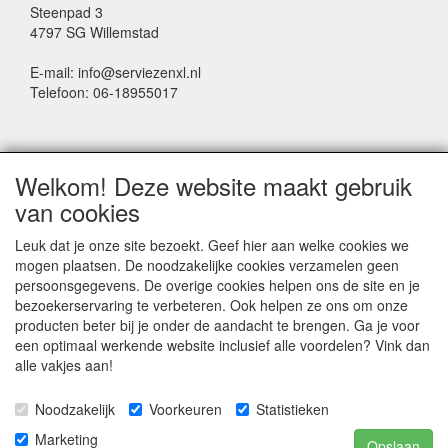
Steenpad 3
4797 SG Willemstad
E-mail: info@serviezenxl.nl
Telefoon: 06-18955017
NIEUWSBRIEF
Welkom! Deze website maakt gebruik
Voornaam
van cookies
Leuk dat je onze site bezoekt. Geef hier aan welke cookies we
mogen plaatsen. De noodzakelijke cookies verzamelen geen
Achternaam
persoonsgegevens. De overige cookies helpen ons de site en je
bezoekerservaring te verbeteren. Ook helpen ze ons om onze
producten beter bij je onder de aandacht te brengen. Ga je voor
een optimaal werkende website inclusief alle voordelen? Vink dan
E-mail
alle vakjes aan!
Noodzakelijk
Voorkeuren
Statistieken
Marketing
Opslaan