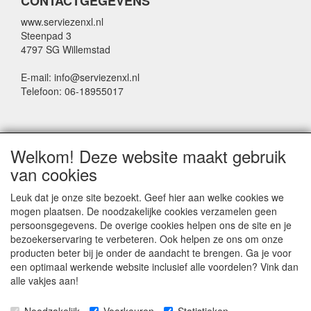
CONTACTGEGEVENS
www.serviezenxl.nl
Steenpad 3
4797 SG Willemstad
E-mail: info@serviezenxl.nl
Telefoon: 06-18955017
NIEUWSBRIEF
Welkom! Deze website maakt gebruik
Voornaam
van cookies
Leuk dat je onze site bezoekt. Geef hier aan welke cookies we
mogen plaatsen. De noodzakelijke cookies verzamelen geen
Achternaam
persoonsgegevens. De overige cookies helpen ons de site en je
bezoekerservaring te verbeteren. Ook helpen ze ons om onze
producten beter bij je onder de aandacht te brengen. Ga je voor
een optimaal werkende website inclusief alle voordelen? Vink dan
E-mail
alle vakjes aan!