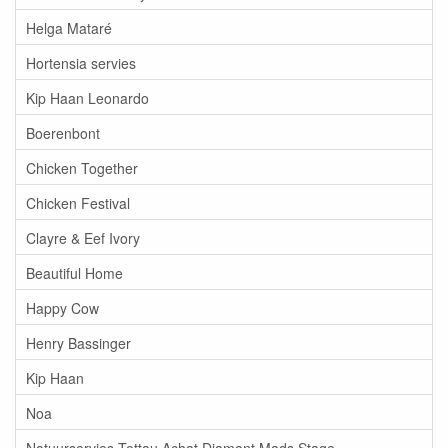
Helga Mataré
Hortensia servies
Kip Haan Leonardo
Boerenbont
Chicken Together
Chicken Festival
Clayre & Eef Ivory
Beautiful Home
Happy Cow
Henry Bassinger
Kip Haan
Noa
Natuurservies Tettau Achat Diamant Mads Stage