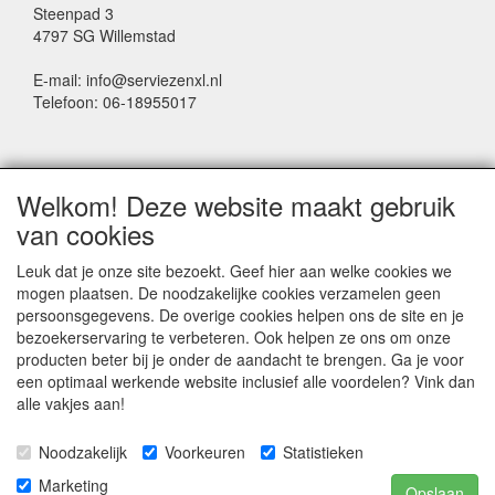
Steenpad 3
4797 SG Willemstad
E-mail: info@serviezenxl.nl
Telefoon: 06-18955017
NIEUWSBRIEF
Welkom! Deze website maakt gebruik
Voornaam
van cookies
Leuk dat je onze site bezoekt. Geef hier aan welke cookies we
mogen plaatsen. De noodzakelijke cookies verzamelen geen
Achternaam
persoonsgegevens. De overige cookies helpen ons de site en je
bezoekerservaring te verbeteren. Ook helpen ze ons om onze
producten beter bij je onder de aandacht te brengen. Ga je voor
een optimaal werkende website inclusief alle voordelen? Vink dan
E-mail
alle vakjes aan!
Noodzakelijk
Voorkeuren
Statistieken
Marketing
Opslaan