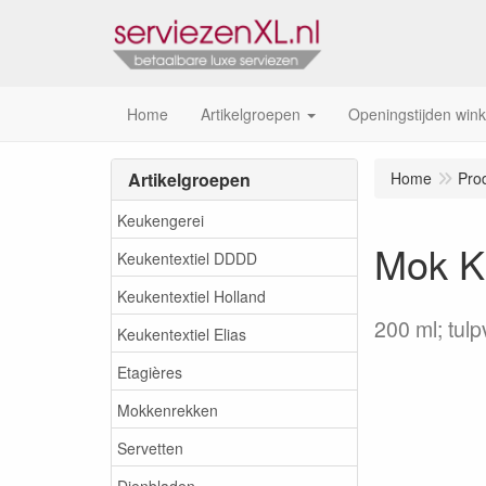
Home
Artikelgroepen
Openingstijden wink
Artikelgroepen
Home
Pro
Keukengerei
Mok Ki
Keukentextiel DDDD
Keukentextiel Holland
200 ml; tul
Keukentextiel Elias
Etagières
Mokkenrekken
Servetten
Dienbladen