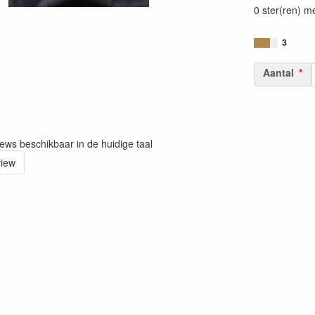
0 ster(ren) m
3
Aantal
iews beschikbaar in de huidige taal
view