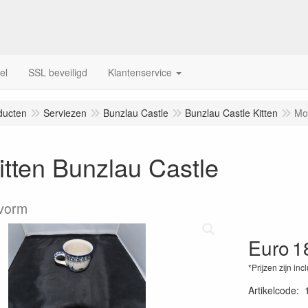
el
SSL beveiligd
Klantenservice
ducten
Serviezen
Bunzlau Castle
Bunzlau Castle Kitten
Mok
tten Bunzlau Castle
pvorm
Euro
1
*Prijzen zijn inc
Artikelcode
: