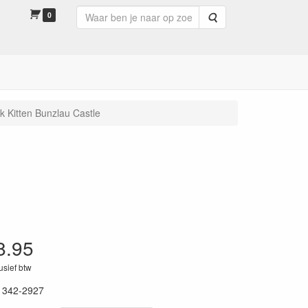
0
Zoeken
 Kitten Bunzlau Castle
8.95
lusief btw
1342-2927