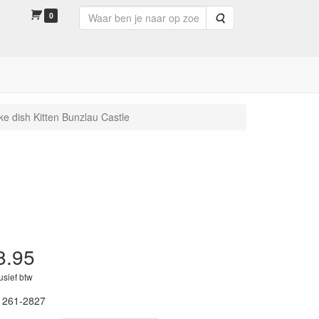
0
Zoeken
e dish Kitten Bunzlau Castle
8.95
lusief btw
1261-2827