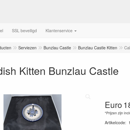
el
SSL beveiligd
Klantenservice
ducten
Serviezen
Bunzlau Castle
Bunzlau Castle Kitten
Cak
ish Kitten Bunzlau Castle
Euro
1
*Prijzen zijn inc
Artikelcode
: