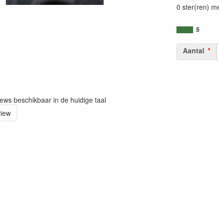
0 ster(ren) m
5
Aantal
iews beschikbaar in de huidige taal
view