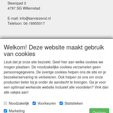
Steenpad 3
4797 SG Willemstad
E-mail: info@serviezenxl.nl
Telefoon: 06-18955017
NIEUWSBRIEF
Welkom! Deze website maakt gebruik
Voornaam
van cookies
Leuk dat je onze site bezoekt. Geef hier aan welke cookies we
mogen plaatsen. De noodzakelijke cookies verzamelen geen
Achternaam
persoonsgegevens. De overige cookies helpen ons de site en je
bezoekerservaring te verbeteren. Ook helpen ze ons om onze
producten beter bij je onder de aandacht te brengen. Ga je voor
een optimaal werkende website inclusief alle voordelen? Vink dan
E-mail
alle vakjes aan!
Noodzakelijk
Voorkeuren
Statistieken
Marketing
Opslaan