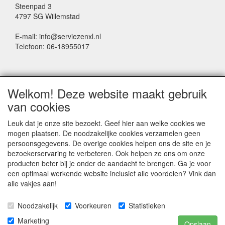
Steenpad 3
4797 SG Willemstad
E-mail: info@serviezenxl.nl
Telefoon: 06-18955017
NIEUWSBRIEF
Welkom! Deze website maakt gebruik
Voornaam
van cookies
Leuk dat je onze site bezoekt. Geef hier aan welke cookies we
mogen plaatsen. De noodzakelijke cookies verzamelen geen
Achternaam
persoonsgegevens. De overige cookies helpen ons de site en je
bezoekerservaring te verbeteren. Ook helpen ze ons om onze
producten beter bij je onder de aandacht te brengen. Ga je voor
een optimaal werkende website inclusief alle voordelen? Vink dan
E-mail
alle vakjes aan!
Noodzakelijk
Voorkeuren
Statistieken
Marketing
Opslaan