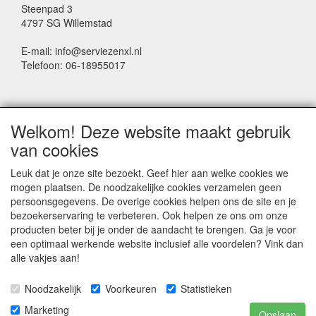
Steenpad 3
4797 SG Willemstad
E-mail: info@serviezenxl.nl
Telefoon: 06-18955017
NIEUWSBRIEF
Welkom! Deze website maakt gebruik
Voornaam
van cookies
Leuk dat je onze site bezoekt. Geef hier aan welke cookies we
mogen plaatsen. De noodzakelijke cookies verzamelen geen
Achternaam
persoonsgegevens. De overige cookies helpen ons de site en je
bezoekerservaring te verbeteren. Ook helpen ze ons om onze
producten beter bij je onder de aandacht te brengen. Ga je voor
een optimaal werkende website inclusief alle voordelen? Vink dan
E-mail
alle vakjes aan!
Noodzakelijk
Voorkeuren
Statistieken
Marketing
Opslaan