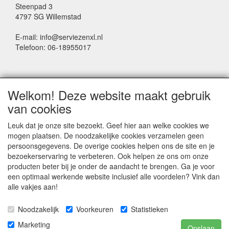
Steenpad 3
4797 SG Willemstad
E-mail: info@serviezenxl.nl
Telefoon: 06-18955017
NIEUWSBRIEF
Welkom! Deze website maakt gebruik
Voornaam
van cookies
Leuk dat je onze site bezoekt. Geef hier aan welke cookies we
mogen plaatsen. De noodzakelijke cookies verzamelen geen
Achternaam
persoonsgegevens. De overige cookies helpen ons de site en je
bezoekerservaring te verbeteren. Ook helpen ze ons om onze
producten beter bij je onder de aandacht te brengen. Ga je voor
een optimaal werkende website inclusief alle voordelen? Vink dan
E-mail
alle vakjes aan!
Noodzakelijk
Voorkeuren
Statistieken
Marketing
Opslaan