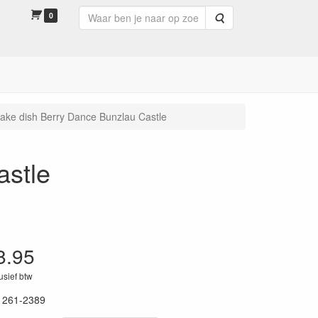
0
Zoeken
ake dish Berry Dance Bunzlau Castle
astle
8.95
lusief btw
1261-2389