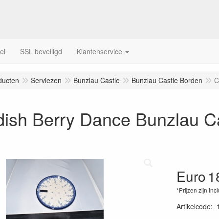
el
SSL beveiligd
Klantenservice
ducten
Serviezen
Bunzlau Castle
Bunzlau Castle Borden
C
dish Berry Dance Bunzlau C
Euro
1
*Prijzen zijn inc
Artikelcode
: