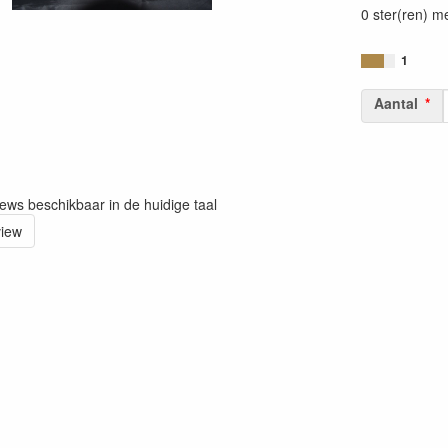
0 ster(ren) m
1
Aantal
iews beschikbaar in de huidige taal
view