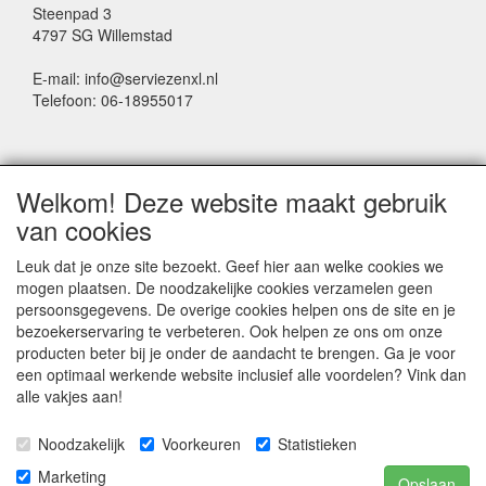
Steenpad 3
4797 SG Willemstad
E-mail: info@serviezenxl.nl
Telefoon: 06-18955017
NIEUWSBRIEF
Welkom! Deze website maakt gebruik
Voornaam
van cookies
Leuk dat je onze site bezoekt. Geef hier aan welke cookies we
mogen plaatsen. De noodzakelijke cookies verzamelen geen
Achternaam
persoonsgegevens. De overige cookies helpen ons de site en je
bezoekerservaring te verbeteren. Ook helpen ze ons om onze
producten beter bij je onder de aandacht te brengen. Ga je voor
een optimaal werkende website inclusief alle voordelen? Vink dan
E-mail
alle vakjes aan!
Noodzakelijk
Voorkeuren
Statistieken
Marketing
Opslaan