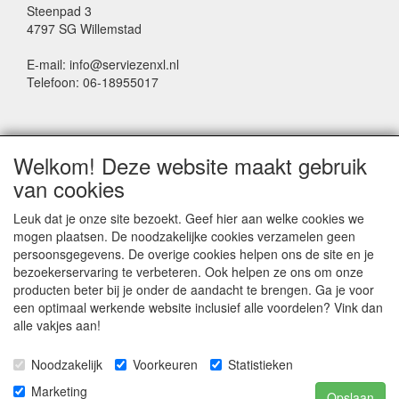
Steenpad 3
4797 SG Willemstad
E-mail: info@serviezenxl.nl
Telefoon: 06-18955017
NIEUWSBRIEF
Welkom! Deze website maakt gebruik
Voornaam
van cookies
Leuk dat je onze site bezoekt. Geef hier aan welke cookies we
mogen plaatsen. De noodzakelijke cookies verzamelen geen
Achternaam
persoonsgegevens. De overige cookies helpen ons de site en je
bezoekerservaring te verbeteren. Ook helpen ze ons om onze
producten beter bij je onder de aandacht te brengen. Ga je voor
een optimaal werkende website inclusief alle voordelen? Vink dan
E-mail
alle vakjes aan!
Noodzakelijk
Voorkeuren
Statistieken
Marketing
Opslaan