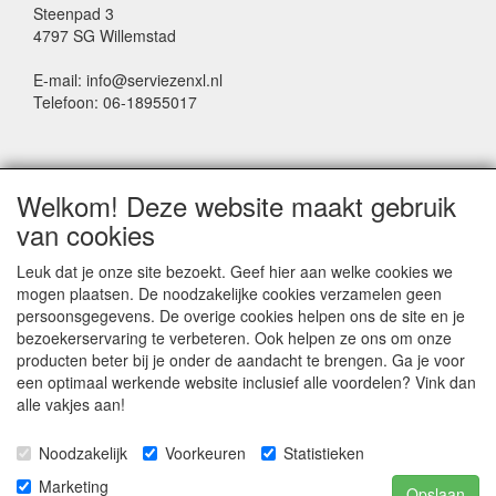
Steenpad 3
4797 SG Willemstad
E-mail: info@serviezenxl.nl
Telefoon: 06-18955017
NIEUWSBRIEF
Welkom! Deze website maakt gebruik
Voornaam
van cookies
Leuk dat je onze site bezoekt. Geef hier aan welke cookies we
mogen plaatsen. De noodzakelijke cookies verzamelen geen
Achternaam
persoonsgegevens. De overige cookies helpen ons de site en je
bezoekerservaring te verbeteren. Ook helpen ze ons om onze
producten beter bij je onder de aandacht te brengen. Ga je voor
een optimaal werkende website inclusief alle voordelen? Vink dan
E-mail
alle vakjes aan!
Noodzakelijk
Voorkeuren
Statistieken
Marketing
Opslaan