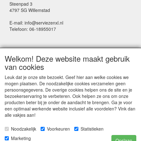
Steenpad 3
4797 SG Willemstad
E-mail: info@serviezenxl.nl
Telefoon: 06-18955017
NIEUWSBRIEF
Welkom! Deze website maakt gebruik
Voornaam
van cookies
Leuk dat je onze site bezoekt. Geef hier aan welke cookies we
mogen plaatsen. De noodzakelijke cookies verzamelen geen
Achternaam
persoonsgegevens. De overige cookies helpen ons de site en je
bezoekerservaring te verbeteren. Ook helpen ze ons om onze
producten beter bij je onder de aandacht te brengen. Ga je voor
een optimaal werkende website inclusief alle voordelen? Vink dan
E-mail
alle vakjes aan!
Noodzakelijk
Voorkeuren
Statistieken
Marketing
Opslaan