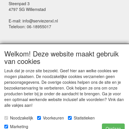
Steenpad 3
4797 SG Willemstad
E-mail: info@serviezenxl.nl
Telefoon: 06-18955017
NIEUWSBRIEF
Welkom! Deze website maakt gebruik
Voornaam
van cookies
Leuk dat je onze site bezoekt. Geef hier aan welke cookies we
mogen plaatsen. De noodzakelijke cookies verzamelen geen
Achternaam
persoonsgegevens. De overige cookies helpen ons de site en je
bezoekerservaring te verbeteren. Ook helpen ze ons om onze
producten beter bij je onder de aandacht te brengen. Ga je voor
een optimaal werkende website inclusief alle voordelen? Vink dan
E-mail
alle vakjes aan!
Noodzakelijk
Voorkeuren
Statistieken
Marketing
Opslaan