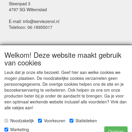
Steenpad 3
4797 SG Willemstad
E-mail: info@serviezenxl.nl
Telefoon: 06-18955017
NIEUWSBRIEF
Welkom! Deze website maakt gebruik
Voornaam
van cookies
Leuk dat je onze site bezoekt. Geef hier aan welke cookies we
mogen plaatsen. De noodzakelijke cookies verzamelen geen
Achternaam
persoonsgegevens. De overige cookies helpen ons de site en je
bezoekerservaring te verbeteren. Ook helpen ze ons om onze
producten beter bij je onder de aandacht te brengen. Ga je voor
een optimaal werkende website inclusief alle voordelen? Vink dan
E-mail
alle vakjes aan!
Noodzakelijk
Voorkeuren
Statistieken
Marketing
Opslaan