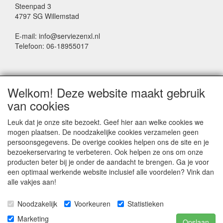
Steenpad 3
4797 SG Willemstad
E-mail: info@serviezenxl.nl
Telefoon: 06-18955017
NIEUWSBRIEF
Welkom! Deze website maakt gebruik
Voornaam
van cookies
Leuk dat je onze site bezoekt. Geef hier aan welke cookies we
mogen plaatsen. De noodzakelijke cookies verzamelen geen
Achternaam
persoonsgegevens. De overige cookies helpen ons de site en je
bezoekerservaring te verbeteren. Ook helpen ze ons om onze
producten beter bij je onder de aandacht te brengen. Ga je voor
een optimaal werkende website inclusief alle voordelen? Vink dan
E-mail
alle vakjes aan!
Noodzakelijk
Voorkeuren
Statistieken
Marketing
Opslaan