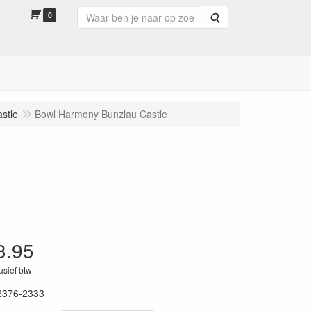
0
Zoeken
stle
Bowl Harmony Bunzlau Castle
3.95
lusief btw
2376-2333