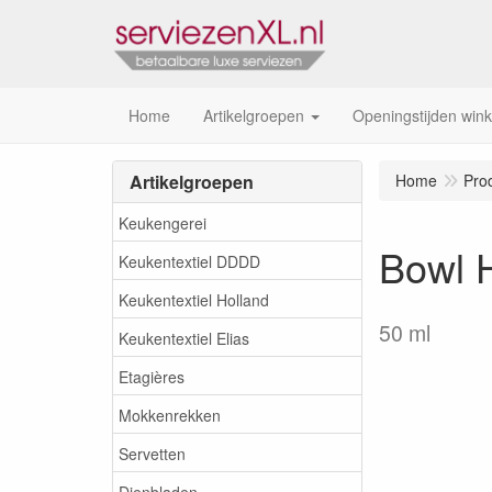
Home
Artikelgroepen
Openingstijden wink
Artikelgroepen
Home
Pro
Keukengerei
Bowl 
Keukentextiel DDDD
Keukentextiel Holland
50 ml
Keukentextiel Elias
Etagières
Mokkenrekken
Servetten
Dienbladen