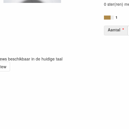
0 ster(ren) m
1
Aantal
iews beschikbaar in de huidige taal
view