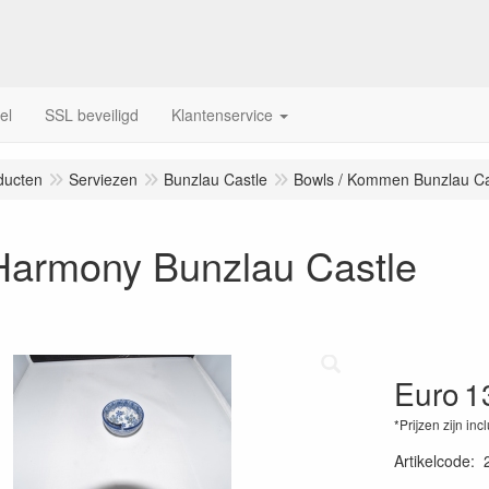
el
SSL beveiligd
Klantenservice
ducten
Serviezen
Bunzlau Castle
Bowls / Kommen Bunzlau Ca
Harmony Bunzlau Castle
Euro
1
*Prijzen zijn inc
Artikelcode
: