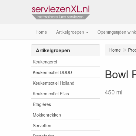
Home
Artikelgroepen
Openingstijden wink
Artikelgroepen
Home
Pro
Keukengerei
Bowl F
Keukentextiel DDDD
Keukentextiel Holland
450 ml
Keukentextiel Elias
Etagières
Mokkenrekken
Servetten
Dienbladen