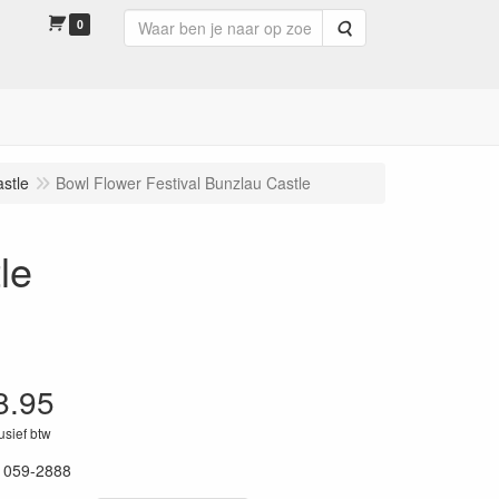
0
Zoeken
stle
Bowl Flower Festival Bunzlau Castle
le
8.95
lusief btw
1059-2888