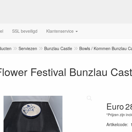
el
SSL beveiligd
Klantenservice
ducten
Serviezen
Bunzlau Castle
Bowls / Kommen Bunzlau Ca
lower Festival Bunzlau Cast
Euro
2
*Prijzen zijn inc
Artikelcode
: