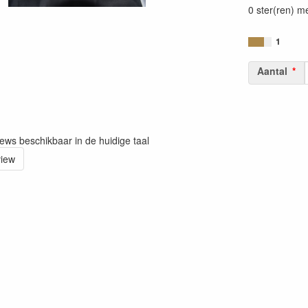
0 ster(ren) m
1
Aantal
iews beschikbaar in de huidige taal
view