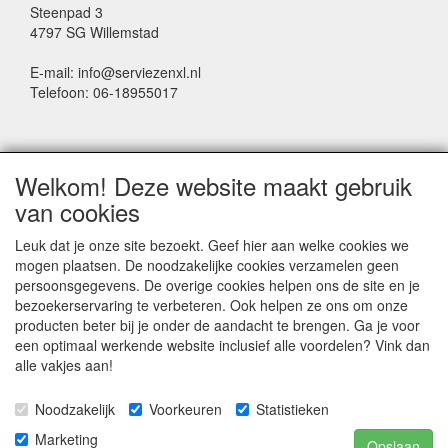
Steenpad 3
4797 SG Willemstad
E-mail: info@serviezenxl.nl
Telefoon: 06-18955017
NIEUWSBRIEF
Welkom! Deze website maakt gebruik
Voornaam
van cookies
Leuk dat je onze site bezoekt. Geef hier aan welke cookies we
mogen plaatsen. De noodzakelijke cookies verzamelen geen
Achternaam
persoonsgegevens. De overige cookies helpen ons de site en je
bezoekerservaring te verbeteren. Ook helpen ze ons om onze
producten beter bij je onder de aandacht te brengen. Ga je voor
een optimaal werkende website inclusief alle voordelen? Vink dan
E-mail
alle vakjes aan!
Noodzakelijk
Voorkeuren
Statistieken
Marketing
Opslaan