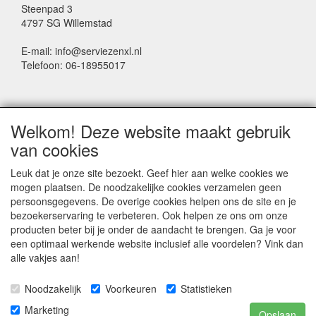
Steenpad 3
4797 SG Willemstad
E-mail: info@serviezenxl.nl
Telefoon: 06-18955017
NIEUWSBRIEF
Welkom! Deze website maakt gebruik
Voornaam
van cookies
Leuk dat je onze site bezoekt. Geef hier aan welke cookies we
mogen plaatsen. De noodzakelijke cookies verzamelen geen
Achternaam
persoonsgegevens. De overige cookies helpen ons de site en je
bezoekerservaring te verbeteren. Ook helpen ze ons om onze
producten beter bij je onder de aandacht te brengen. Ga je voor
een optimaal werkende website inclusief alle voordelen? Vink dan
E-mail
alle vakjes aan!
Noodzakelijk
Voorkeuren
Statistieken
Marketing
Opslaan