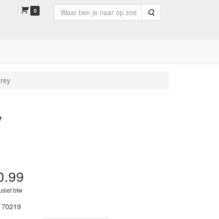
0
Zoeken
drey
y
0.99
lusief btw
170219