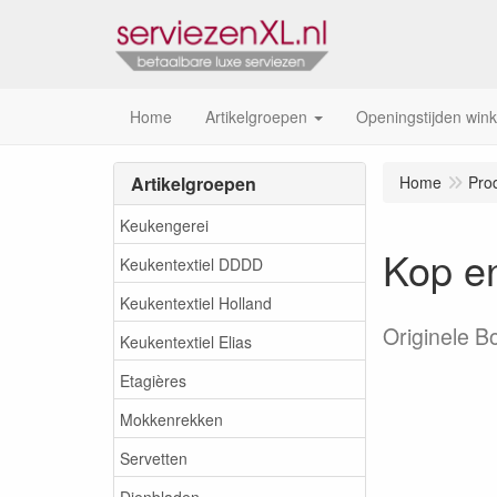
Home
Artikelgroepen
Openingstijden wink
Artikelgroepen
Home
Pro
Keukengerei
Kop e
Keukentextiel DDDD
Keukentextiel Holland
Originele B
Keukentextiel Elias
Etagières
Mokkenrekken
Servetten
Dienbladen