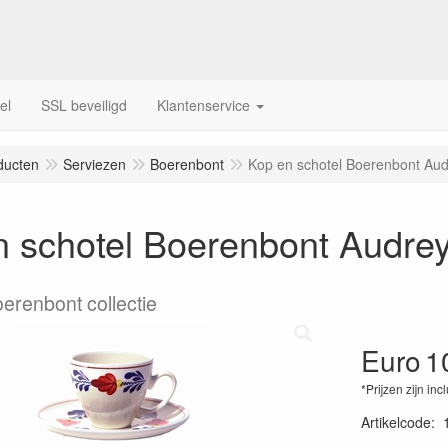
el
SSL beveiligd
Klantenservice
ducten
Serviezen
Boerenbont
Kop en schotel Boerenbont Au
n schotel Boerenbont Audre
oerenbont collectie
Euro
1
*Prijzen zijn inc
Artikelcode
: