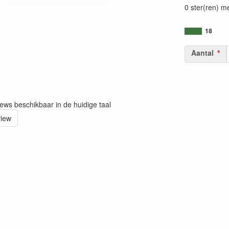
0 ster(ren) m
18
Aantal
iews beschikbaar in de huidige taal
view