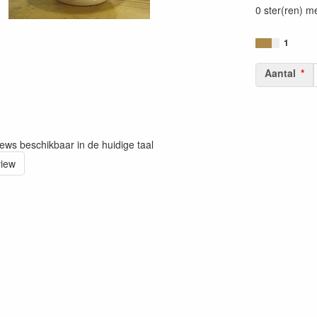
0 ster(ren) m
1
Aantal
iews beschikbaar in de huidige taal
view