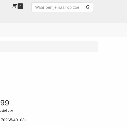
0
Zoeken
.99
lusief btw
170265/401031