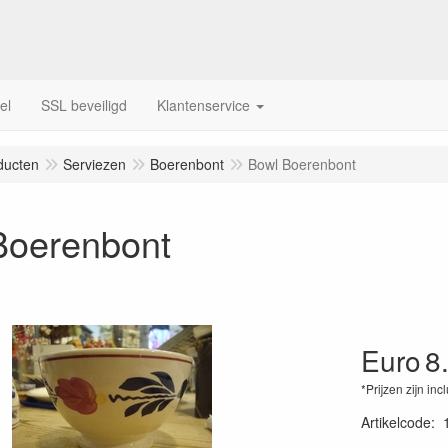
el
SSL beveiligd
Klantenservice
ducten
Serviezen
Boerenbont
Bowl Boerenbont
Boerenbont
Euro
8
*Prijzen zijn inc
Artikelcode
: