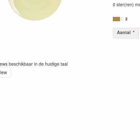
0 ster(ren) m
2
Aantal
iews beschikbaar in de huidige taal
view