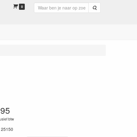
0
Zoeken
.95
lusief btw
125150