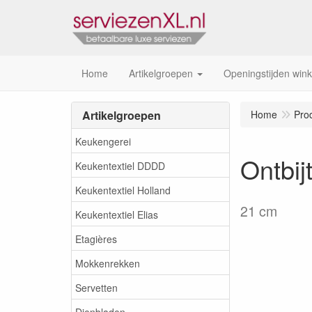
Home
Artikelgroepen
Openingstijden wink
Artikelgroepen
Home
Pro
Keukengerei
Ontbij
Keukentextiel DDDD
Keukentextiel Holland
21 cm
Keukentextiel Elias
Etagières
Mokkenrekken
Servetten
Dienbladen