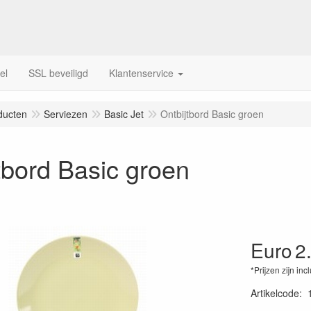
el
SSL beveiligd
Klantenservice
ducten
Serviezen
Basic Jet
Ontbijtbord Basic groen
tbord Basic groen
Euro
2
*Prijzen zijn inc
Artikelcode
: