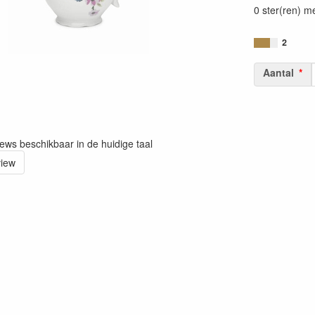
0 ster(ren) m
2
Aantal
iews beschikbaar in de huidige taal
view