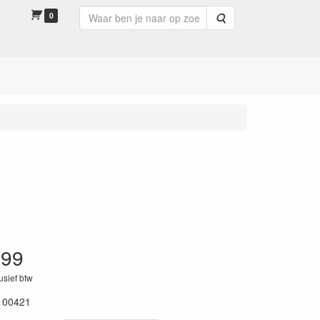
0
Zoeken
.99
lusief btw
100421