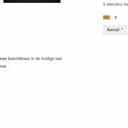
0 ster(ren) m
2
Aantal
iews beschikbaar in de huidige taal
view