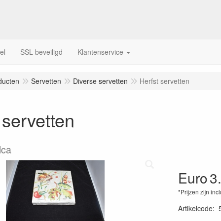
el
SSL beveiligd
Klantenservice
ducten
Servetten
Diverse servetten
Herfst servetten
 servetten
lca
Euro
3
*Prijzen zijn inc
Artikelcode
: