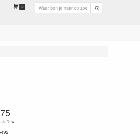
0
Zoeken
.75
lusief btw
5492