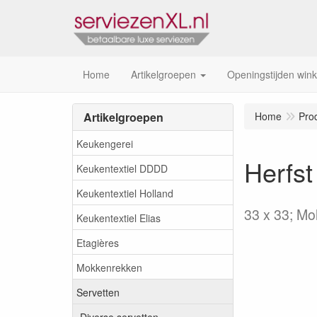
Home
Artikelgroepen
Openingstijden wink
Artikelgroepen
Home
Pro
Keukengerei
Herfst
Keukentextiel DDDD
Keukentextiel Holland
33 x 33; Mo
Keukentextiel Elias
Etagières
Mokkenrekken
Servetten
Diverse servetten