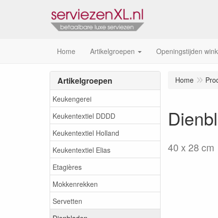
Home
Artikelgroepen
Openingstijden wink
Artikelgroepen
Home
Pro
Keukengerei
Dienb
Keukentextiel DDDD
Keukentextiel Holland
40 x 28 cm
Keukentextiel Elias
Etagières
Mokkenrekken
Servetten
Dienbladen