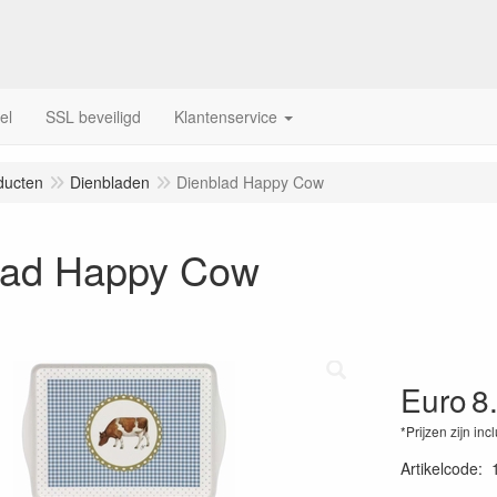
el
SSL beveiligd
Klantenservice
ducten
Dienbladen
Dienblad Happy Cow
lad Happy Cow
Euro
8
*Prijzen zijn inc
Artikelcode
: