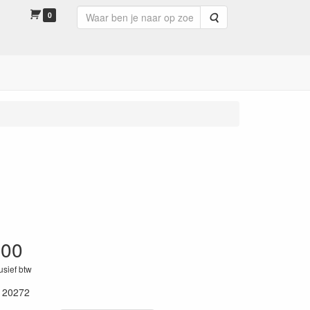
0
Zoeken
.00
lusief btw
120272