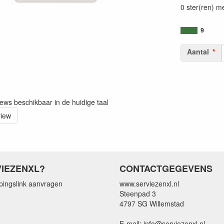
0 ster(ren) m
9
Aantal
iews beschikbaar in de huidige taal
view
IEZENXL?
CONTACTGEGEVENS
pingslink aanvragen
www.serviezenxl.nl
Steenpad 3
4797 SG Willemstad
E-mail: info@serviezenxl.nl