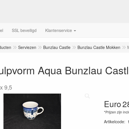
el
SSL beveiligd
Klantenservice
ducten
Serviezen
Bunzlau Castle
Bunzlau Castle Mokken
ulpvorm Aqua Bunzlau Cast
x 9,5
Euro
2
*Prijzen zijn inc
Artikelcode
: