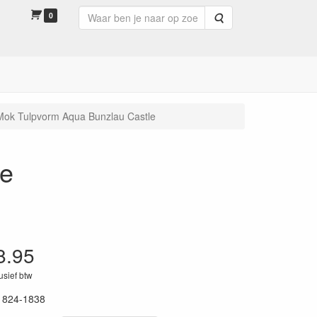
0
Zoeken
Mok Tulpvorm Aqua Bunzlau Castle
le
8.95
lusief btw
1824-1838