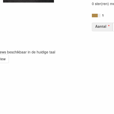
0 ster(ren) m
1
Aantal
iews beschikbaar in de huidige taal
view