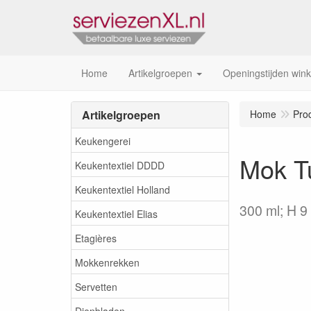
Home
Artikelgroepen
Openingstijden wink
Artikelgroepen
Home
Pro
Keukengerei
Mok T
Keukentextiel DDDD
Keukentextiel Holland
300 ml; H 9 
Keukentextiel Elias
Etagières
Mokkenrekken
Servetten
Dienbladen